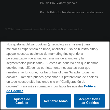
Pol. de Priv. Videovigilancia
Pol. de Priv. Control de acceso a instalaciones
© 2026 warnermusic.es · Todos los derechos reservados.
Nos gustaría utilizar cookies (y tecnologías similares) para
mejorar tu experiencia en línea, analizar el uso de nuestro sitio y
apoyar nuestras acciones de marketing (incluyendo la
personalización de anuncios, análisis de anuncios y la
segmentación publicitaria). Si estás de acuerdo con que usemos
cookies más allá de las estrictamente necesarias para que
nuestro sitio funcione, por favor haz clic en “Aceptar todas las
cookies”. También puedes gestionar tus preferencias de cookies
en todo nuestro sitio haciendo clic en “Configuración de
cookies”. Para más información, por favor lee nuestra
Política
de Cookies
Ajustes de
Aceptar todas
Rechazar todas
Cookies
las Cookies