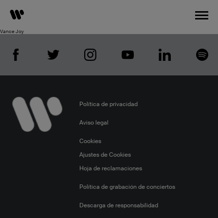
Vance Joy
Warner
Music
Spain
en
las
Redes
sociales.
Política de privacidad
Aviso legal
Cookies
Ajustes de Cookies
Hoja de reclamaciones
Política de grabación de conciertos
Descarga de responsabilidad