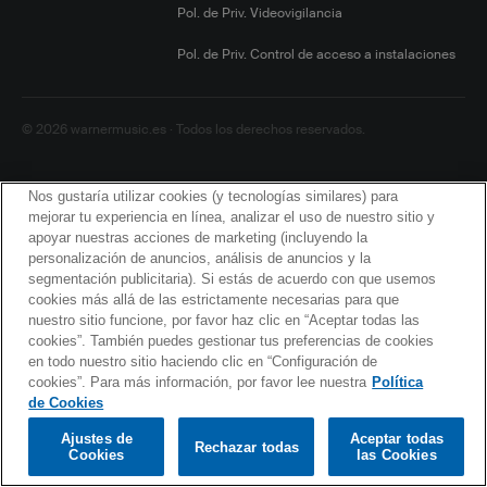
Pol. de Priv. Videovigilancia
Pol. de Priv. Control de acceso a instalaciones
© 2026 warnermusic.es · Todos los derechos reservados.
Nos gustaría utilizar cookies (y tecnologías similares) para
mejorar tu experiencia en línea, analizar el uso de nuestro sitio y
apoyar nuestras acciones de marketing (incluyendo la
personalización de anuncios, análisis de anuncios y la
segmentación publicitaria). Si estás de acuerdo con que usemos
cookies más allá de las estrictamente necesarias para que
nuestro sitio funcione, por favor haz clic en “Aceptar todas las
cookies”. También puedes gestionar tus preferencias de cookies
en todo nuestro sitio haciendo clic en “Configuración de
cookies”. Para más información, por favor lee nuestra
Política
de Cookies
Ajustes de
Aceptar todas
Rechazar todas
Cookies
las Cookies