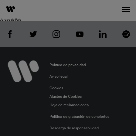
Jarabe de Palo
Warner
Music
Spain
en
las
Redes
sociales.
Política de privacidad
Aviso legal
Cookies
Ajustes de Cookies
Hoja de reclamaciones
Política de grabación de conciertos
Descarga de responsabilidad