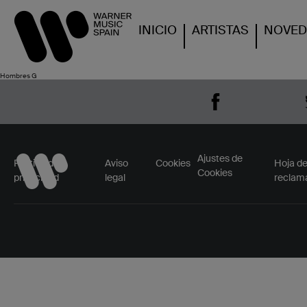
INICIO
ARTISTAS
NOVED
Hombres G
Warner
Music
Spain
en
las
Redes
sociales.
Ajustes de
Política de
Aviso
Cookies
Hoja d
Cookies
privacidad
legal
reclam